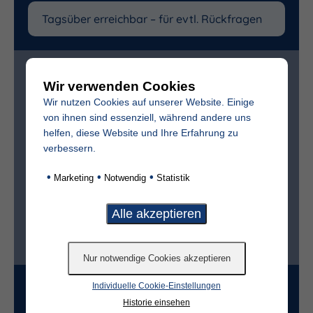
Zur bestmöglichen Vorbereitung benötigen wir
folgende (freiwillige) Angaben:
Wir verwenden Cookies
Wir nutzen Cookies auf unserer Website. Einige
Vollständiger Name des Verstorbenen
von ihnen sind essenziell, während andere uns
helfen, diese Website und Ihre Erfahrung zu
verbessern.
Sterbedatum
•
•
•
Marketing
Notwendig
Statistik
Ist der Friedhof im selben Ort?*
ja
nein
Grabart
Individuelle Cookie-Einstellungen
Historie einsehen