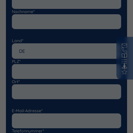
Nachname*
Land*
PLZ*
Ort*
E-Mail-Adresse*
Telefonnummer*