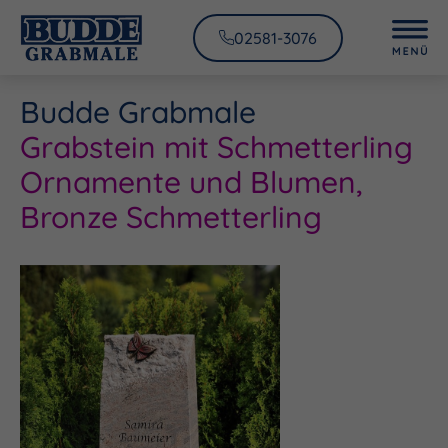
02581-3076
Budde Grabmale
Grabstein mit Schmetterling
Ornamente und Blumen,
Bronze Schmetterling