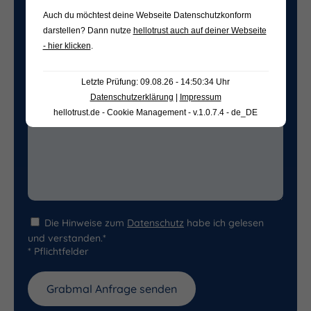
Auch du möchtest deine Webseite Datenschutzkonform
darstellen? Dann nutze
hellotrust auch auf deiner Webseite
Freifeld für evtl. Anmerkungen
- hier klicken
.
Letzte Prüfung: 09.08.26 - 14:50:34 Uhr
Datenschutzerklärung
|
Impressum
hellotrust.de - Cookie Management - v.1.0.7.4 - de_DE
Die Hinweise zum
Datenschutz
habe ich gelesen
und verstanden.*
* Pflichtfelder