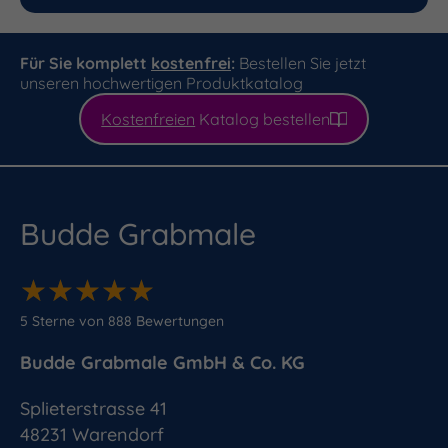
Für Sie komplett
kostenfrei
:
Bestellen Sie jetzt
unseren hochwertigen Produktkatalog
Kostenfreien
Katalog bestellen
Budde Grabmale
★
★
★
★
★
★
★
★
★
★
5
Sterne von
888
Bewertungen
Budde Grabmale GmbH & Co. KG
Splieterstrasse 41
48231
Warendorf