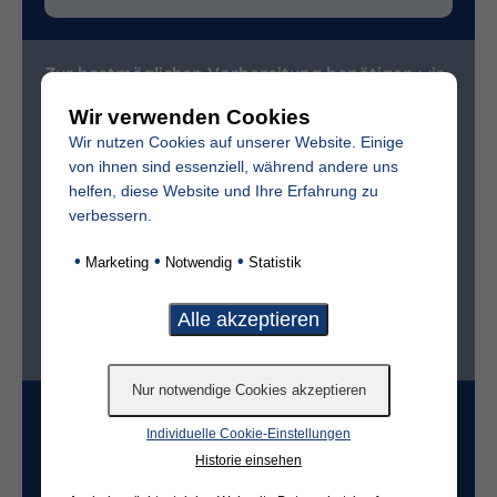
Zur bestmöglichen Vorbereitung benötigen wir
folgende (freiwillige) Angaben:
Wir verwenden Cookies
Vollständiger Name des Verstorbenen
Wir nutzen Cookies auf unserer Website. Einige
von ihnen sind essenziell, während andere uns
helfen, diese Website und Ihre Erfahrung zu
Sterbedatum
verbessern.
•
•
•
Marketing
Notwendig
Statistik
Ist der Friedhof im selben Ort?*
ja
nein
Grabart
Individuelle Cookie-Einstellungen
Historie einsehen