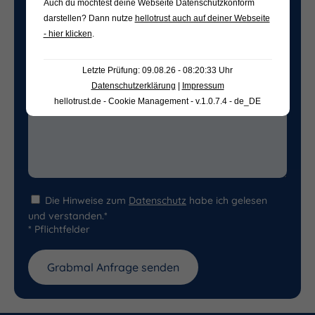
Auch du möchtest deine Webseite Datenschutzkonform
Freifeld für evtl. Anmerkungen
darstellen? Dann nutze
hellotrust auch auf deiner Webseite
- hier klicken
.
Letzte Prüfung: 09.08.26 - 08:20:33 Uhr
Datenschutzerklärung
|
Impressum
hellotrust.de - Cookie Management - v.1.0.7.4 - de_DE
Die Hinweise zum
Datenschutz
habe ich gelesen
und verstanden.*
* Pflichtfelder