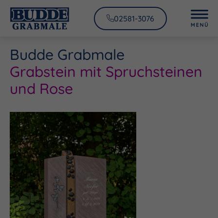
02581-3076
Budde Grabmale
Grabstein mit Spruchsteinen
und Rose