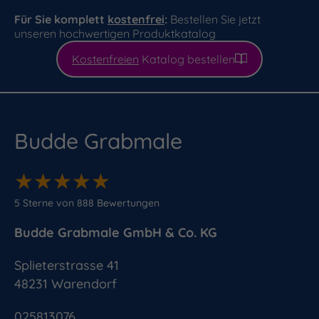
Für Sie komplett
kostenfrei
:
Bestellen Sie jetzt
unseren hochwertigen Produktkatalog
Kostenfreien
Katalog bestellen
Budde Grabmale
★
★
★
★
★
★
★
★
★
★
5
Sterne von
888
Bewertungen
Budde Grabmale GmbH & Co. KG
Splieterstrasse 41
48231
Warendorf
025813076