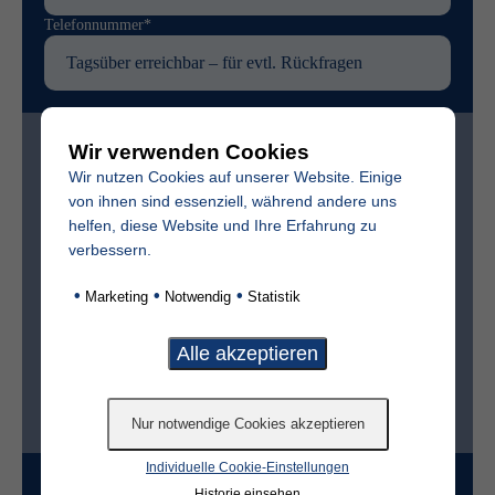
Telefonnummer*
Zur bestmöglichen Vorbereitung benötigen wir
Wir verwenden Cookies
folgende (freiwillige) Angaben:
Wir nutzen Cookies auf unserer Website. Einige
von ihnen sind essenziell, während andere uns
Vollständiger Name des Verstorbenen
helfen, diese Website und Ihre Erfahrung zu
verbessern.
Sterbedatum
•
•
•
Marketing
Notwendig
Statistik
Ist der Friedhof im selben Ort?*
ja
nein
Individuelle Cookie-Einstellungen
Grabart
Historie einsehen