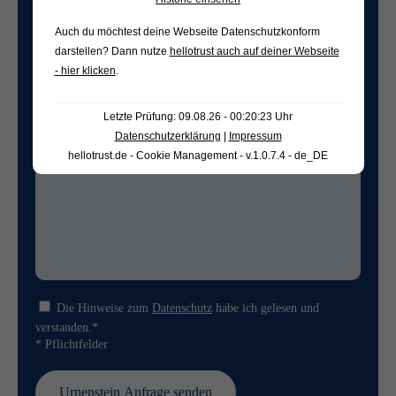
Auch du möchtest deine Webseite Datenschutzkonform
darstellen? Dann nutze
hellotrust auch auf deiner Webseite
Freifeld für evtl. Anmerkungen
- hier klicken
.
Letzte Prüfung: 09.08.26 - 00:20:23 Uhr
Datenschutzerklärung
|
Impressum
hellotrust.de - Cookie Management - v.1.0.7.4 - de_DE
Die Hinweise zum
Datenschutz
habe ich gelesen und
verstanden.*
* Pflichtfelder