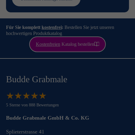
Für Sie komplett
kostenfrei
:
Bestellen Sie jetzt unseren
hochwertigen Produktkatalog
Kostenfreien
Katalog bestellen
Budde Grabmale
★
★
★
★
★
★
★
★
★
★
5
Sterne von
888
Bewertungen
Budde Grabmale GmbH & Co. KG
Splieterstrasse 41