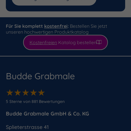
Für Sie komplett
kostenfrei
:
Bestellen Sie jetzt
unseren hochwertigen Produktkatalog
Kostenfreien
Katalog bestellen
Budde Grabmale
★
★
★
★
★
★
★
★
★
★
5
Sterne von
881
Bewertungen
Budde Grabmale GmbH & Co. KG
Splieterstrasse 41