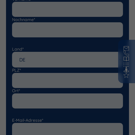
Nachname*
Land*
PLZ*
Ort*
E-Mail-Adresse*