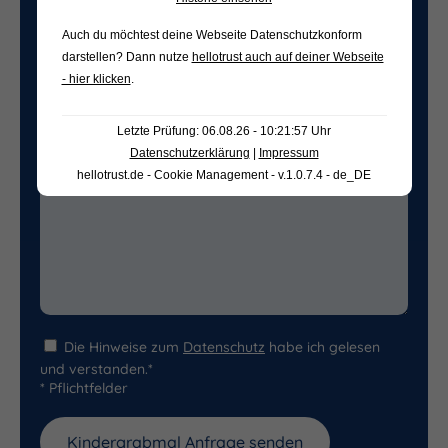
Auch du möchtest deine Webseite Datenschutzkonform
darstellen? Dann nutze
hellotrust auch auf deiner Webseite
Freifeld für evtl. Anmerkungen
- hier klicken
.
Letzte Prüfung: 06.08.26 - 10:21:57 Uhr
Datenschutzerklärung
|
Impressum
hellotrust.de - Cookie Management - v.1.0.7.4 - de_DE
Die Hinweise zum
Datenschutz
habe ich gelesen
und verstanden.*
* Pflichtfelder