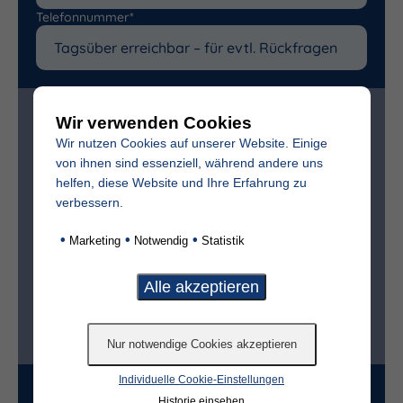
Telefonnummer*
Zur bestmöglichen Vorbereitung benötigen wir
Wir verwenden Cookies
folgende (freiwillige) Angaben:
Wir nutzen Cookies auf unserer Website. Einige
von ihnen sind essenziell, während andere uns
Vollständiger Name des Verstorbenen
helfen, diese Website und Ihre Erfahrung zu
verbessern.
Sterbedatum
•
•
•
Marketing
Notwendig
Statistik
Ist der Friedhof im selben Ort?*
ja
nein
Individuelle Cookie-Einstellungen
Grabart
Historie einsehen