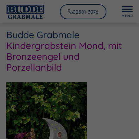
02581-3076
Budde Grabmale
Kindergrabstein Mond, mit
Bronzeengel und
Porzellanbild