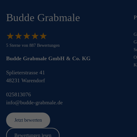
Budde Grabmale
P
★
★
★
★
★
★
★
★
★
★
G
G
5
Sterne von
887
Bewertungen
S
O
Budde Grabmale GmbH & Co. KG
K
Splieterstrasse 41
48231
Warendorf
025813076
info@budde-grabmale.de
Jetzt bewerten
Bewertungen lesen