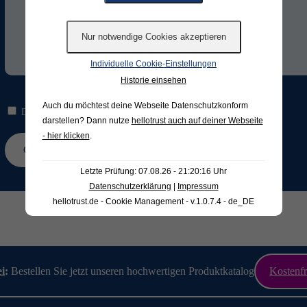
Individuelle Cookie-Einstellungen
Historie einsehen
Auch du möchtest deine Webseite Datenschutzkonform
Die Hinweise zum
Datenschutz
habe ich gelesen und verstanden.*
darstellen? Dann nutze
hellotrust auch auf deiner Webseite
- hier klicken
.
Letzte Prüfung: 07.08.26 - 21:20:16 Uhr
Datenschutzerklärung
|
Impressum
hellotrust.de - Cookie Management - v.1.0.7.4 - de_DE
ei
:
Bestellen Sie jetzt unseren hochwertigen Produktkatalog
Kostenfr