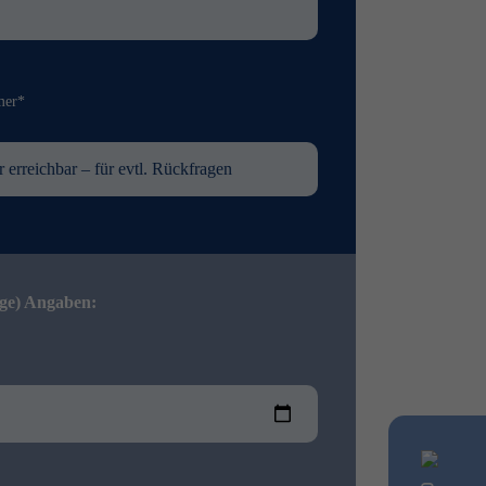
mer*
ige) Angaben: