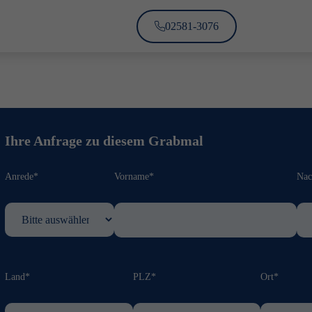
02581-3076
Ihre Anfrage zu diesem Grabmal
Anrede*
Vorname*
Na
Land*
PLZ*
Ort*