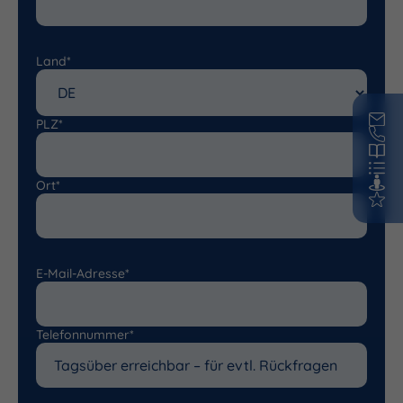
Land*
PLZ*
Ort*
E-Mail-Adresse*
Telefonnummer*