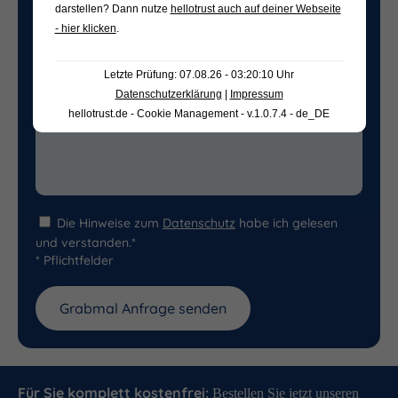
darstellen? Dann nutze
hellotrust auch auf deiner Webseite
- hier klicken
.
Letzte Prüfung: 07.08.26 - 03:20:10 Uhr
Datenschutzerklärung
|
Impressum
hellotrust.de - Cookie Management - v.1.0.7.4 - de_DE
Die Hinweise zum
Datenschutz
habe ich gelesen
und verstanden.*
* Pflichtfelder
Für Sie komplett
kostenfrei
:
Bestellen Sie jetzt unseren