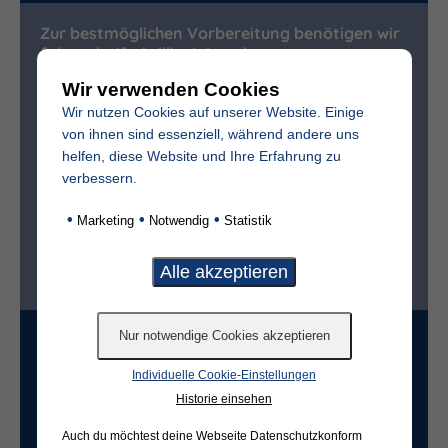
Zur bestmöglichen Vorbereitung benötigen wir
folgende (freiwillige) Angaben:
Wir verwenden Cookies
Vollständiger Name des Verstorbenen
Wir nutzen Cookies auf unserer Website. Einige
von ihnen sind essenziell, während andere uns
helfen, diese Website und Ihre Erfahrung zu
Sterbedatum
verbessern.
•
•
•
Marketing
Notwendig
Statistik
Ist der Friedhof im selben Ort?*
ja
nein
Grabart
Individuelle Cookie-Einstellungen
Historie einsehen
Freifeld für evtl. Anmerkungen
Auch du möchtest deine Webseite Datenschutzkonform