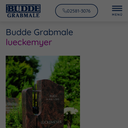
02581-3076
Budde Grabmale
lueckemyer