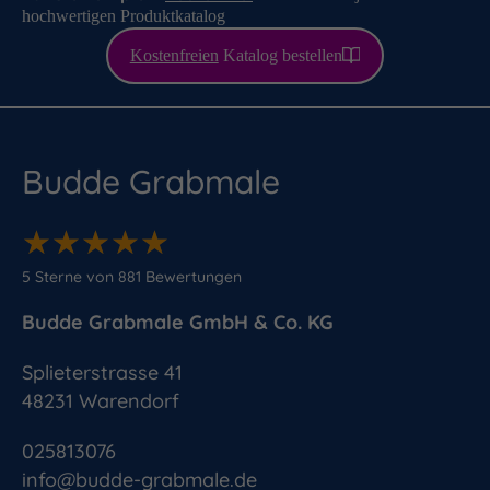
hochwertigen Produktkatalog
Kostenfreien
Katalog bestellen
Budde Grabmale
★
★
★
★
★
★
★
★
★
★
5
Sterne von
881
Bewertungen
Budde Grabmale GmbH & Co. KG
Splieterstrasse 41
48231
Warendorf
025813076
info@budde-grabmale.de