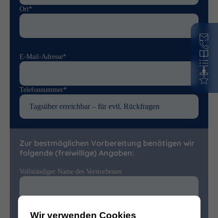
Ort*
E-Mail-Adresse*
Telefonnummer*
Zur bestmöglichen Vorbereitung benötigen wir
folgende (freiwillige) Angaben:
Vollständiger Name des Verstorbenen
Sterbedatum
Wir verwenden Cookies