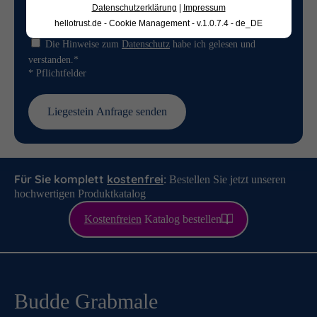
Datenschutzerklärung
|
Impressum
hellotrust.de - Cookie Management - v.1.0.7.4 - de_DE
Die Hinweise zum
Datenschutz
habe ich gelesen und
verstanden.*
* Pflichtfelder
Für Sie komplett
kostenfrei
:
Bestellen Sie jetzt unseren
hochwertigen Produktkatalog
Kostenfreien
Katalog bestellen
Budde Grabmale