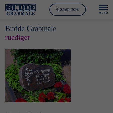
02581-3076
Budde Grabmale
ruediger