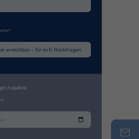
mmer*
ige) Angaben:
um