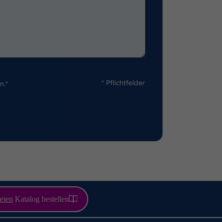
* Pflichtfelder
n.*
eien
Katalog bestellen