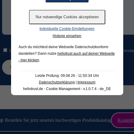
Individuelle Cookie-Einstellungen
Historie einsehen
Auch du möchtest deine Webseite Datenschutzkonform
Die Hinweise zum
Datenschutz
habe ich gelesen und verstande
darstellen? Dann nutze
hellotrust auch auf deiner Webseite
- hier klicken
.
Letzte Prüfung: 09.08.26 - 11:50:34 Uhr
Datenschutzerklärung
|
Impressum
hellotrust.de - Cookie Management - v.1.0.7.4 - de_DE
ei
:
Bestellen Sie jetzt unseren hochwertigen Produktkatalog
Kostenfr