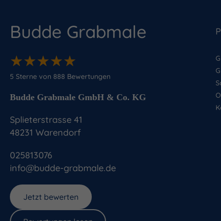
Budde Grabmale
P
★
★
★
★
★
★
★
★
★
★
G
G
5
Sterne von
888
Bewertungen
S
O
Budde Grabmale GmbH & Co. KG
K
Splieterstrasse 41
48231
Warendorf
025813076
info@budde-grabmale.de
Jetzt bewerten