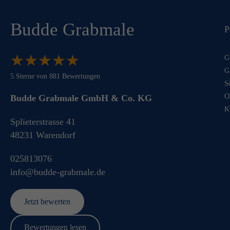
Budde Grabmale
P
★
★
★
★
★
★
★
★
★
★
G
G
5
Sterne von
881
Bewertungen
S
O
Budde Grabmale GmbH & Co. KG
K
Splieterstrasse 41
48231
Warendorf
025813076
info@budde-grabmale.de
Jetzt bewerten
Bewertungen lesen