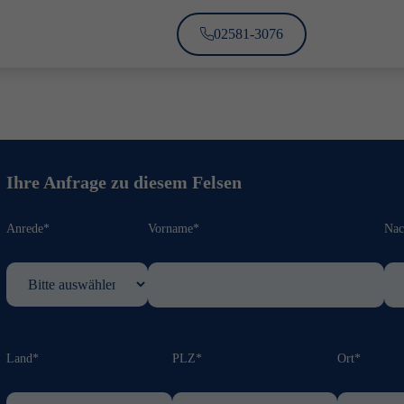
02581-3076
Ihre Anfrage zu diesem Felsen
Anrede*
Vorname*
Na
Land*
PLZ*
Ort*