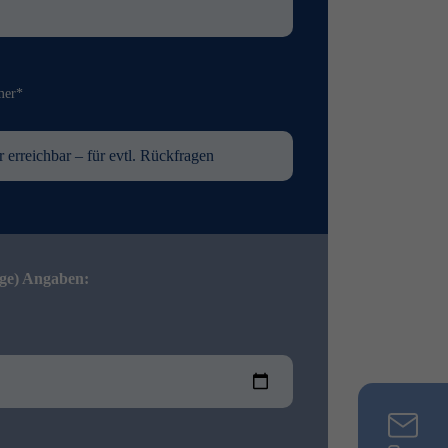
mer*
ige) Angaben: