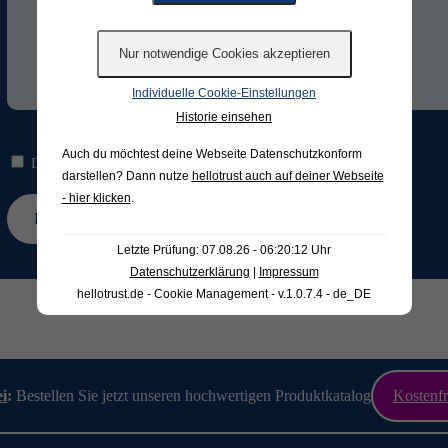
Individuelle Cookie-Einstellungen
Historie einsehen
Auch du möchtest deine Webseite Datenschutzkonform
Die Hinweise zum
Datenschutz
habe ich gelesen und verstanden.*
darstellen? Dann nutze
hellotrust auch auf deiner Webseite
- hier klicken
.
Letzte Prüfung: 07.08.26 - 06:20:12 Uhr
Datenschutzerklärung
|
Impressum
hellotrust.de - Cookie Management - v.1.0.7.4 - de_DE
ei
:
Bestellen Sie jetzt unseren hochwertigen Produktkatalog
Kostenfr