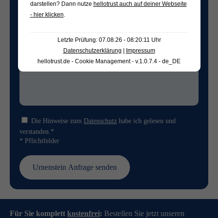
darstellen? Dann nutze
hellotrust auch auf deiner Webseite
- hier klicken
.
Letzte Prüfung: 07.08.26 - 08:20:11 Uhr
Datenschutzerklärung
|
Impressum
hellotrust.de - Cookie Management - v.1.0.7.4 - de_DE
Die Hinweise zum
Datenschutz
habe ich gelesen und
verstanden.*
* Pflichtfelder
Für Sie komplett
kostenfrei
:
Bestellen Sie jetzt unseren