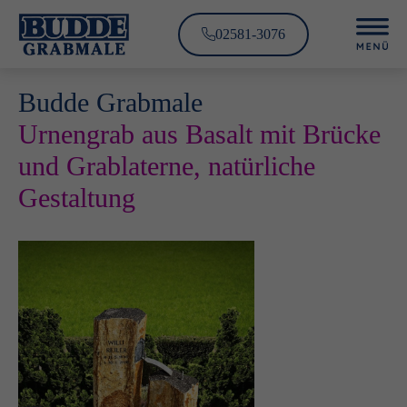
02581-3076
Budde Grabmale
Urnengrab aus Basalt mit Brücke
und Grablaterne, natürliche
Gestaltung