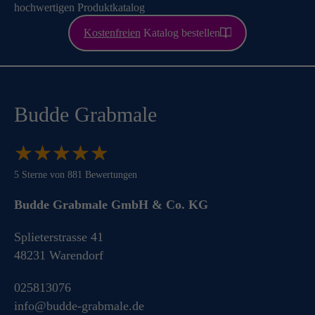
hochwertigen Produktkatalog
Kostenfreien
Katalog bestellen
Budde Grabmale
★
★
★
★
★
★
★
★
★
★
5
Sterne von
881
Bewertungen
Budde Grabmale GmbH & Co. KG
Splieterstrasse 41
48231
Warendorf
025813076
info@budde-grabmale.de