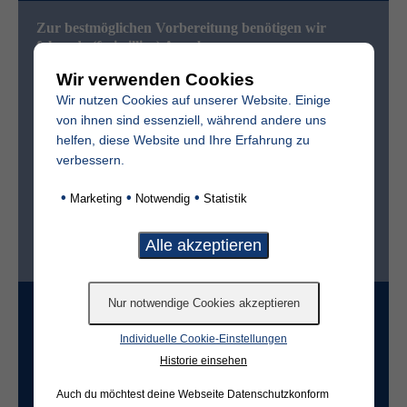
Zur bestmöglichen Vorbereitung benötigen wir
folgende (freiwillige) Angaben:
Wir verwenden Cookies
Vollständiger Name des Verstorbenen
Wir nutzen Cookies auf unserer Website. Einige
von ihnen sind essenziell, während andere uns
helfen, diese Website und Ihre Erfahrung zu
Sterbedatum
verbessern.
•
•
•
Marketing
Notwendig
Statistik
Ist der Friedhof im selben Ort?*
ja
nein
Grabart
Individuelle Cookie-Einstellungen
Historie einsehen
Freifeld für evtl. Anmerkungen
Auch du möchtest deine Webseite Datenschutzkonform