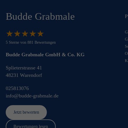
Budde Grabmale
P
★
★
★
★
★
★
★
★
★
★
G
G
5
Sterne von
881
Bewertungen
S
O
Budde Grabmale GmbH & Co. KG
K
Splieterstrasse 41
48231
Warendorf
025813076
info@budde-grabmale.de
Jetzt bewerten
Bewertungen lesen