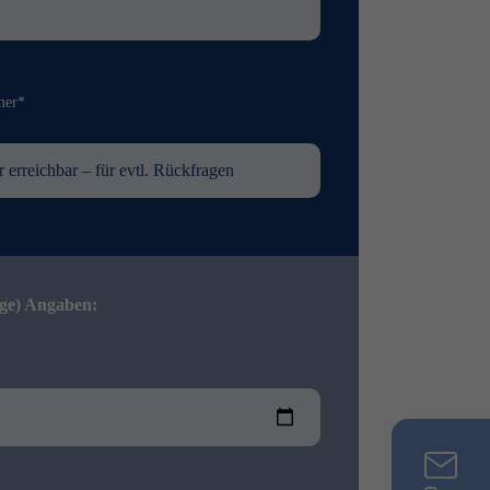
mer*
ige) Angaben: