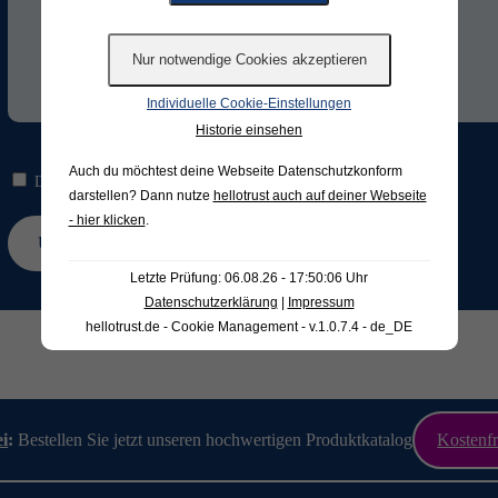
Individuelle Cookie-Einstellungen
Historie einsehen
Auch du möchtest deine Webseite Datenschutzkonform
Die Hinweise zum
Datenschutz
habe ich gelesen und verstanden.*
darstellen? Dann nutze
hellotrust auch auf deiner Webseite
- hier klicken
.
Letzte Prüfung: 06.08.26 - 17:50:06 Uhr
Datenschutzerklärung
|
Impressum
hellotrust.de - Cookie Management - v.1.0.7.4 - de_DE
ei
:
Bestellen Sie jetzt unseren hochwertigen Produktkatalog
Kostenfr