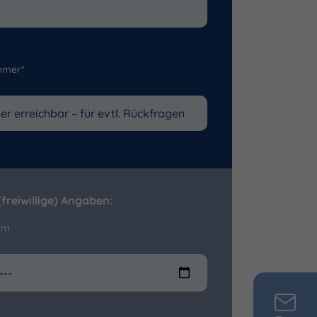
mmer*
freiwillige) Angaben:
um