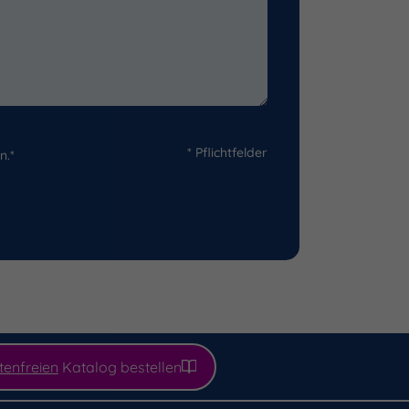
* Pflichtfelder
n.*
tenfreien
Katalog bestellen