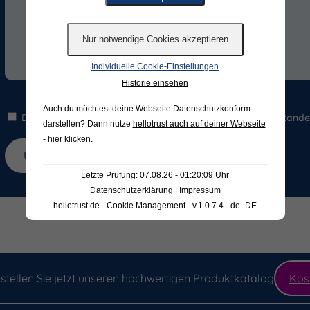
Individuelle Cookie-Einstellungen
Historie einsehen
Auch du möchtest deine Webseite Datenschutzkonform
Die Hinweise zum
Datenschutz
habe ich gelesen und verstande
darstellen? Dann nutze
hellotrust auch auf deiner Webseite
- hier klicken
.
Letzte Prüfung: 07.08.26 - 01:20:09 Uhr
Datenschutzerklärung
|
Impressum
hellotrust.de - Cookie Management - v.1.0.7.4 - de_DE
stellen Sie jetzt unseren hochwertigen Produktkatalog
Kos