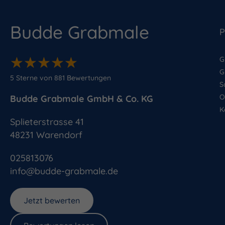
Budde Grabmale
P
★
★
★
★
★
★
★
★
★
★
G
G
5
Sterne von
881
Bewertungen
S
O
Budde Grabmale GmbH & Co. KG
K
Splieterstrasse 41
48231
Warendorf
025813076
info@budde-grabmale.de
Jetzt bewerten