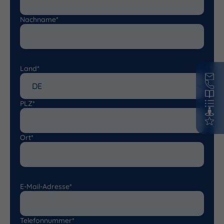
Nachname*
Land*
PLZ*
Ort*
E-Mail-Adresse*
Telefonnummer*