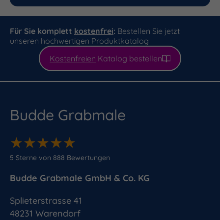
Für Sie komplett
kostenfrei
:
Bestellen Sie jetzt
unseren hochwertigen Produktkatalog
Kostenfreien
Katalog bestellen
Budde Grabmale
★
★
★
★
★
★
★
★
★
★
5
Sterne von
888
Bewertungen
Budde Grabmale GmbH & Co. KG
Splieterstrasse 41
48231
Warendorf