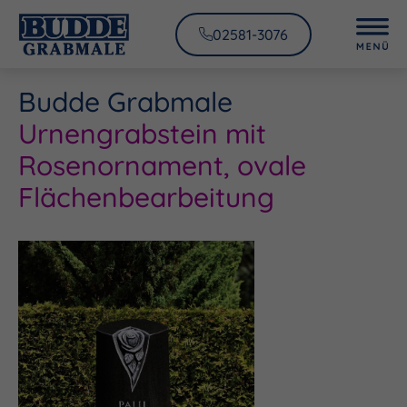
02581-3076
Budde Grabmale
Urnengrabstein mit
Rosenornament, ovale
Flächenbearbeitung