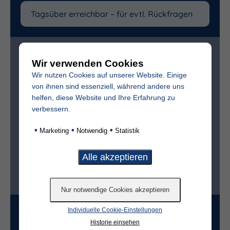
Zur bestmöglichen Vorbereitung benötigen wir
folgende (freiwillige) Angaben:
Wir verwenden Cookies
Wir nutzen Cookies auf unserer Website. Einige
Vollständiger Name des Verstorbenen
von ihnen sind essenziell, während andere uns
helfen, diese Website und Ihre Erfahrung zu
verbessern.
Sterbedatum
•
•
•
Marketing
Notwendig
Statistik
Ist der Friedhof im selben Ort?*
ja
nein
Grabart
Individuelle Cookie-Einstellungen
Historie einsehen