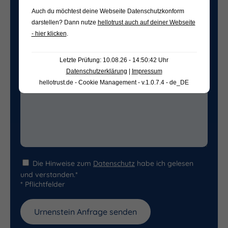
Auch du möchtest deine Webseite Datenschutzkonform
darstellen? Dann nutze
hellotrust auch auf deiner Webseite
Freifeld für evtl. Anmerkungen
- hier klicken
.
Letzte Prüfung: 10.08.26 - 14:50:42 Uhr
Datenschutzerklärung
|
Impressum
hellotrust.de - Cookie Management - v.1.0.7.4 - de_DE
Die Hinweise zum
Datenschutz
habe ich gelesen
und verstanden.*
* Pflichtfelder