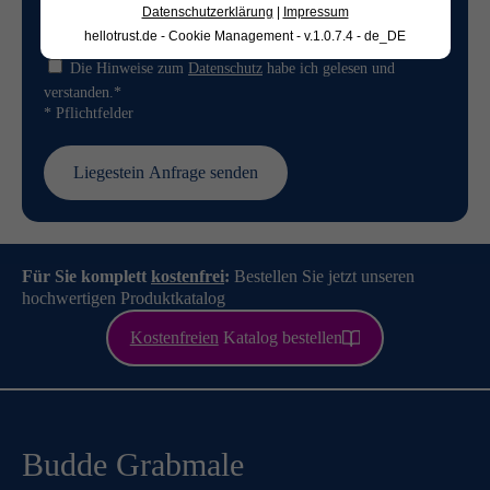
Datenschutzerklärung
|
Impressum
hellotrust.de - Cookie Management - v.1.0.7.4 - de_DE
Die Hinweise zum
Datenschutz
habe ich gelesen und
verstanden.*
* Pflichtfelder
Für Sie komplett
kostenfrei
:
Bestellen Sie jetzt unseren
hochwertigen Produktkatalog
Kostenfreien
Katalog bestellen
Budde Grabmale