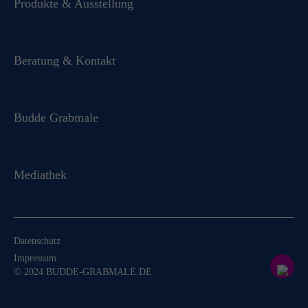
Produkte & Ausstellung
Beratung & Kontakt
Budde Grabmale
Mediathek
Datenschutz
Impressum
© 2024 BUDDE-GRABMALE.DE
Für Sie komplett kostenfrei:
Bestellen Sie jetzt unseren hochwertigen
Produktkatalog