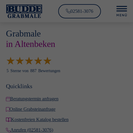
02581-3076
Grabmale
in Altenbeken
★
★
★
★
★
★
★
★
★
★
5
Sterne von
887
Bewertungen
Quicklinks
Beratungstermin anfragen
Online Grabsteinanfrage
Kostenfreien Katalog bestellen
Anrufen (02581-3076)