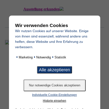
Ausstellung erkunden
Wir verwenden Cookies
Wir nutzen Cookies auf unserer Website. Einige
von ihnen sind essenziell, während andere uns
helfen, diese Website und Ihre Erfahrung zu
Grabmal Produkte
verbessern.
Sie möchten bereits vor einem Besuch einen
kleinen Eindruck unserer Grabmale erhalten?
•
•
•
Marketing
Notwendig
Statistik
Auf unserer Website finden Sie verschiedenste
Grabmale, Grabschmuck und Schriftmuster. Ein
Grabmal gefällt Ihnen direkt? Dann nutzen Sie
unsere Online-Anfrage.
Individuelle Cookie-Einstellungen
Grabmale entdecken
Historie einsehen