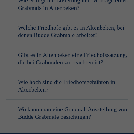
Wie erfolgt die Lieferung und Montage eines
Grabmals in Altenbeken?
Welche Friedhöfe gibt es in Altenbeken, bei
denen Budde Grabmale arbeitet?
Gibt es in Altenbeken eine Friedhofssatzung,
die bei Grabmalen zu beachten ist?
Wie hoch sind die Friedhofsgebühren in
Friedhofssatzung
Altenbeken?
https://www.altenbeken.de/de-
wAssets/docs/rathaus/satzungen/bauen-abfall-
friedhof/Friedhofssatzung_12.12.2024.pdf
Wo kann man eine Grabmal-Ausstellung von
Budde Grabmale besichtigen?
Ausstellung
Warendorf