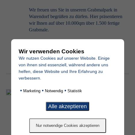
Wir freuen uns Sie in unserem Grabmalpark in
Warendorf begrüßen zu dürfen. Hier präsentieren
wir Ihnen auf über 10.000qm über 1.500 fertige
Grabmale.
Wir verwenden Cookies
Ausstellung erkunden
Wir nutzen Cookies auf unserer Website. Einige
von ihnen sind essenziell, während andere uns
helfen, diese Website und Ihre Erfahrung zu
verbessern.
•
•
•
Marketing
Notwendig
Statistik
Grabmal Produkte
Sie möchten bereits vor einem Besuch einen
kleinen Eindruck unserer Grabmale erhalten?
Auf unserer Website finden Sie verschiedenste
Grabmale, Grabschmuck und Schriftmuster. Ein