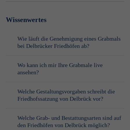
Wissenwertes
Wie läuft die Genehmigung eines Grabmals
bei Delbrücker Friedhöfen ab?
Wo kann ich mir Ihre Grabmale live
Friedhofsverwaltung der Stadt Delbrück
ansehen?
lokalen Friedhofssatzung
Ausstellung
befindet sich in Warendorf
Welche Gestaltungsvorgaben schreibt die
Friedhofssatzung von Delbrück vor?
Friedhofs- und Bestattungssatzung
Welche Grab- und Bestattungsarten sind auf
den Friedhöfen von Delbrück möglich?