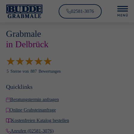
02581-3076
Grabmale
in Delbrück
★
★
★
★
★
★
★
★
★
★
5
Sterne von
887
Bewertungen
Quicklinks
Beratungstermin anfragen
Online Grabsteinanfrage
Kostenfreien Katalog bestellen
Anrufen (02581-3076)