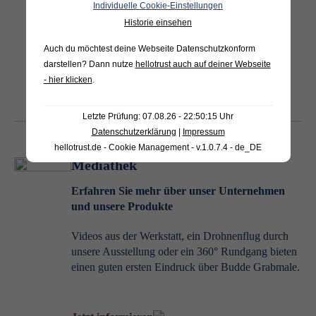
Grabmal gefällt Ihnen direkt? Dann nutzen Sie
Individuelle Cookie-Einstellungen
unsere Online-Anfrage.
Historie einsehen
Auch du möchtest deine Webseite Datenschutzkonform
darstellen? Dann nutze
hellotrust auch auf deiner Webseite
Grabmale entdecken
- hier klicken
.
Letzte Prüfung: 07.08.26 - 22:50:15 Uhr
Datenschutzerklärung
|
Impressum
hellotrust.de - Cookie Management - v.1.0.7.4 - de_DE
Mediathek
Erfahren Sie mehr über unser Unternehmen
und unsere Produkte
Videos aus der Werkstatt, ein Drohnenflug durch
unsere Ausstellung oder ein 360° Rundgang bieten
einen guten ersten Eindruck über Budde Grabmale.