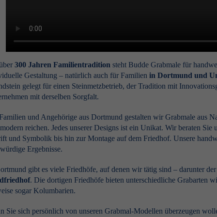
 über
300 Jahren Familientradition
steht Budde Grabmale für handwerk
viduelle Gestaltung – natürlich auch für Familien
in Dortmund und 
dstein gelegt für einen Steinmetzbetrieb, der Tradition mit Innovations
rnehmen mit derselben Sorgfalt.
Familien und Angehörige aus Dortmund gestalten wir Grabmale aus Natur
modern reichen. Jedes unserer Designs ist ein Unikat. Wir beraten Sie
ift und Symbolik bis hin zur Montage auf dem Friedhof. Unsere handwer
würdige Ergebnisse.
ortmund gibt es viele Friedhöfe, auf denen wir tätig sind – darunter de
dfriedhof
. Die dortigen Friedhöfe bieten unterschiedliche Grabarten 
weise sogar Kolumbarien.
 Sie sich persönlich von unseren Grabmal-Modellen überzeugen wollen