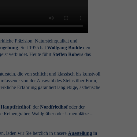
liche Präzision, Natursteinqualität und
Umgebung
. Seit 1955 hat
Wolfgang Budde
den
geist verbindet. Heute führt
Steffen Robers
das
stein, die von schlicht und klassisch bis kunstvoll
 umfassend: von der Auswahl des Steins über Form,
kliche Erfahrung garantiert langlebige, ästhetische
r
Hauptfriedhof
, der
Nordfriedhof
oder der
wie Reihengräber, Wahlgräber oder Urnenplätze –
, laden wir Sie herzlich in unsere
Ausstellung
in