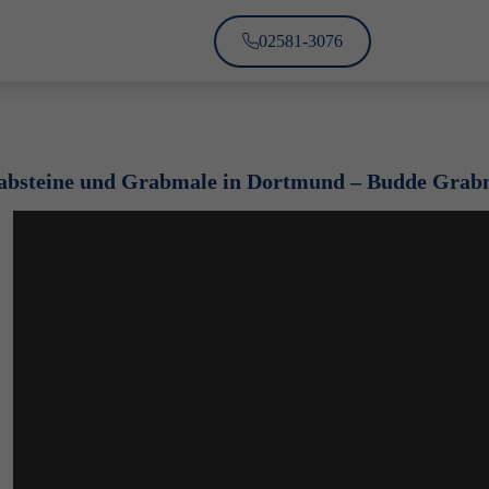
02581-3076
absteine und Grabmale in
Dortmund
– Budde Grabm