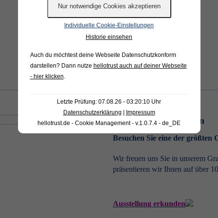
Anfrage starten
Individuelle Cookie-Einstellungen
Historie einsehen
Auch du möchtest deine Webseite Datenschutzkonform
darstellen? Dann nutze
hellotrust auch auf deiner Webseite
- hier klicken
.
Letzte Prüfung: 07.08.26 - 03:20:10 Uhr
Datenschutzerklärung
|
Impressum
Ausstellung erkunden
hellotrust.de - Cookie Management - v.1.0.7.4 - de_DE
Besuchen Sie eine der größten
Wir freuen uns Sie in unserem Gr
präsentieren wir Ihnen auf über 1
Ausstellung erkunden