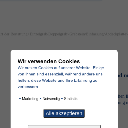
rt der Bestattung
>
Einzelgrab/Doppelgrab
>
Grabstein/Einfassung/Abdeckplatte
Wir verwenden Cookies
Wir nutzen Cookies auf unserer Website. Einige
von ihnen sind essenziell, während andere uns
Sie können nicht persönlich vor Ort sein und 
helfen, diese Website und Ihre Erfahrung zu
online anfragen?
verbessern.
Auf Basis Ihrer Anfrage beraten wir Sie individuell und stehen I
•
•
•
Marketing
Notwendig
Statistik
Seite. Auch die nötigen Formalitäten wie z.B. die Abstimmung m
übernehmen wir gerne.