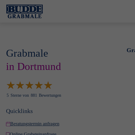
Gr
Grabmale
in Dortmund
★
★
★
★
★
★
★
★
★
★
5
Sterne von
881
Bewertungen
Quicklinks
Beratungstermin anfragen
Online Grabsteinanfrage