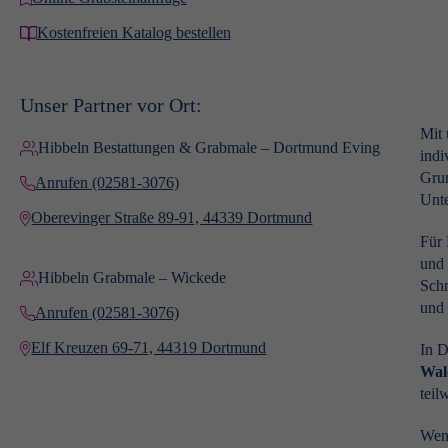
Kostenfreien Katalog bestellen
Unser Partner vor Ort:
Mit
Hibbeln Bestattungen & Grabmale – Dortmund Eving
indi
Grun
Anrufen (02581-3076)
Unte
Oberevinger Straße 89-91, 44339 Dortmund
Für 
und 
Hibbeln Grabmale – Wickede
Schr
und 
Anrufen (02581-3076)
Elf Kreuzen 69-71, 44319 Dortmund
In D
Wal
teil
Wenn