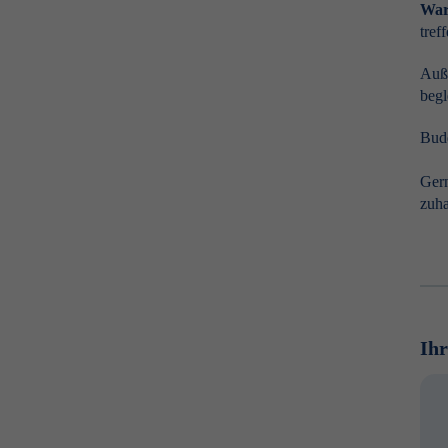
War
tref
Auße
begl
Budd
Gern
zuha
Ihr