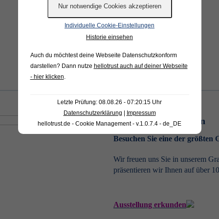
Anfrage starten
Individuelle Cookie-Einstellungen
Historie einsehen
Auch du möchtest deine Webseite Datenschutzkonform
darstellen? Dann nutze
hellotrust auch auf deiner Webseite
- hier klicken
.
Letzte Prüfung: 08.08.26 - 07:20:15 Uhr
Datenschutzerklärung
|
Impressum
Ausstellung erkunden
hellotrust.de - Cookie Management - v.1.0.7.4 - de_DE
Besuchen Sie eine der größten
Wir freuen uns Sie in unserem Gr
präsentieren wir Ihnen auf über 1
Ausstellung erkunden