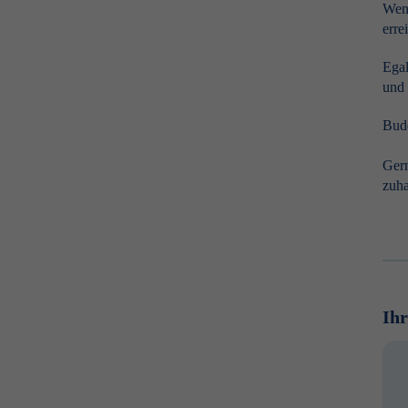
Wenn
erre
Egal
und 
Budd
Gern
zuha
Ihr