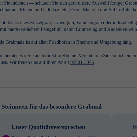
 Sie möchten — schauen Sie sich gern unsere Auswahl fertiger Grab
ichbar aus Rheine und lädt dazu ein, Form, Material und Stil in Ruhe k
 ob klassisches Einzelgrab, Urnengrab, Familiengrab oder individuell 
mit handwerklichem Feingefühl, damit Erinnerung und Andenken würd
e Grabmale ist auf allen Friedhöfen in Rheine und Umgebung tätig.
e beraten wir Sie auch direkt in Rheine. Vereinbaren Sie einfach eine
use. Wir freuen uns auf Ihren Anruf
02581-3076
 Steinmetz für das besondere Grabmal
Unser Qualitätsversprechen
I