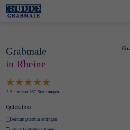
Gr
Grabmale
in Rheine
★
★
★
★
★
★
★
★
★
★
5
Sterne von
887
Bewertungen
Quicklinks
Beratungstermin anfragen
Online Grabsteinanfrage