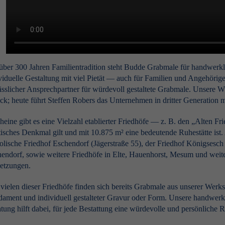
über 300 Jahren Familientradition steht Budde Grabmale für handwerkli
viduelle Gestaltung mit viel Pietät — auch für Familien und Angehörige
ässlicher Ansprechpartner für würdevoll gestaltete Grabmale. Unsere 
ck; heute führt Steffen Robers das Unternehmen in dritter Generation m
heine gibt es eine Vielzahl etablierter Friedhöfe — z. B. den „Alten Fri
tisches Denkmal gilt und mit 10.875 m² eine bedeutende Ruhestätte is
olische Friedhof Eschendorf (Jägerstraße 55), der Friedhof Königsesch
endorf, sowie weitere Friedhöfe in Elte, Hauenhorst, Mesum und weiter
etzungen.
vielen dieser Friedhöfe finden sich bereits Grabmale aus unserer Werkst
ament und individuell gestalteter Gravur oder Form. Unsere handwerkl
tung hilft dabei, für jede Bestattung eine würdevolle und persönliche R