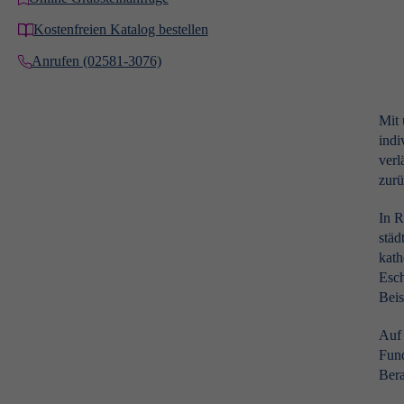
Kostenfreien Katalog bestellen
Anrufen (02581-3076)
Mit 
indi
verl
zurü
In R
städ
kath
Esch
Beis
Auf 
Fund
Bera