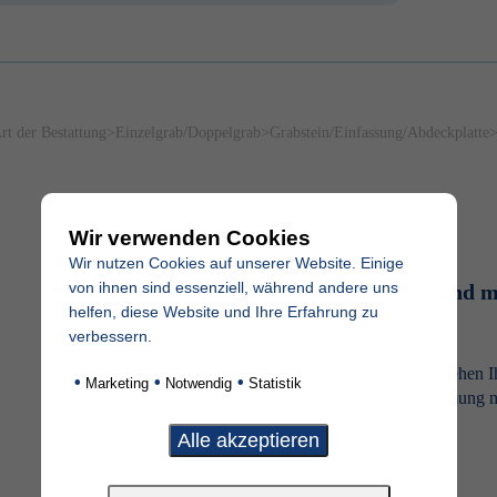
rt der Bestattung
>
Einzelgrab/Doppelgrab
>
Grabstein/Einfassung/Abdeckplatte
Wir verwenden Cookies
Wir nutzen Cookies auf unserer Website. Einige
von ihnen sind essenziell, während andere uns
Sie können nicht persönlich vor Ort sein und 
helfen, diese Website und Ihre Erfahrung zu
online anfragen?
verbessern.
Auf Basis Ihrer Anfrage beraten wir Sie individuell und stehen I
•
•
•
Marketing
Notwendig
Statistik
Seite. Auch die nötigen Formalitäten wie z.B. die Abstimmung m
übernehmen wir gerne.