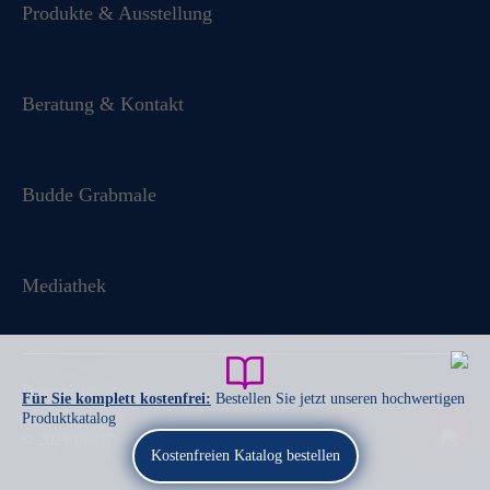
Produkte & Ausstellung
Beratung & Kontakt
Budde Grabmale
Mediathek
Datenschutz
Für Sie komplett kostenfrei:
Bestellen Sie jetzt unseren hochwertigen
Impressum
Produktkatalog
© 2024 BUDDE-GRABMALE.DE
Kostenfreien Katalog bestellen