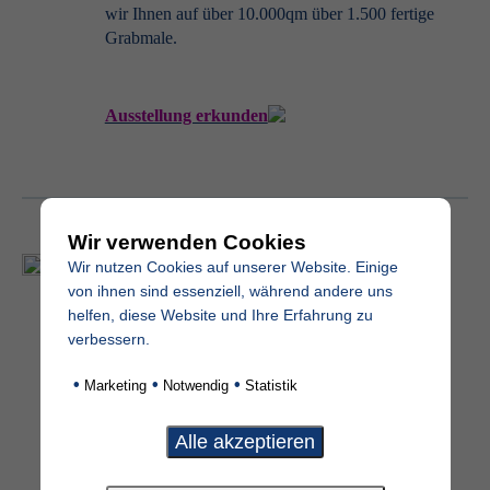
wir Ihnen auf über 10.000qm über 1.500 fertige
Grabmale.
Ausstellung erkunden
Wir verwenden Cookies
Grabmal Produkte
Wir nutzen Cookies auf unserer Website. Einige
von ihnen sind essenziell, während andere uns
Sie möchten bereits vor einem Besuch einen
helfen, diese Website und Ihre Erfahrung zu
kleinen Eindruck unserer Grabmale erhalten?
verbessern.
Auf unserer Website finden Sie verschiedenste
•
•
•
Marketing
Notwendig
Statistik
Grabmale, Grabschmuck und Schriftmuster. Ein
Grabmal gefällt Ihnen direkt? Dann nutzen Sie
unsere Online-Anfrage.