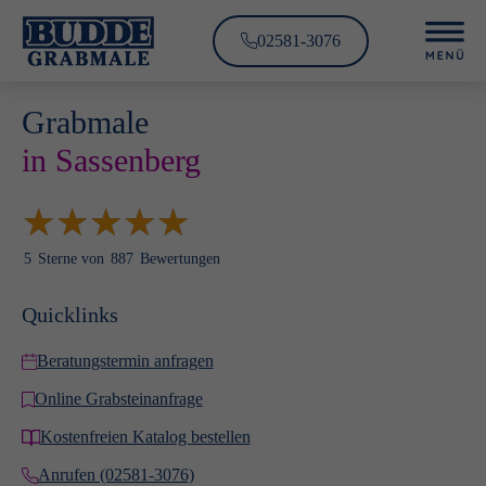
02581-3076
Grabmale
in Sassenberg
★
★
★
★
★
★
★
★
★
★
5
Sterne von
887
Bewertungen
Quicklinks
Beratungstermin anfragen
Online Grabsteinanfrage
Kostenfreien Katalog bestellen
Anrufen (02581-3076)