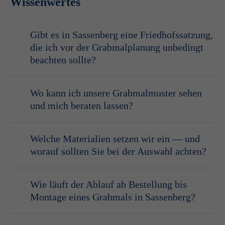
Wissenwertes
Gibt es in Sassenberg eine Friedhofssatzung,
die ich vor der Grabmalplanung unbedingt
beachten sollte?
Wo kann ich unsere Grabmalmuster sehen
und mich beraten lassen?
Ausstellung
https://www.sassenberg.de/wGlobal/wGlobal/scripts/accessD
Welche Materialien setzen wir ein — und
document=/wAssets/docs/dokumenteamt10/Gebuehrensatzung
worauf sollten Sie bei der Auswahl achten?
Wie läuft der Ablauf ab Bestellung bis
Montage eines Grabmals in Sassenberg?