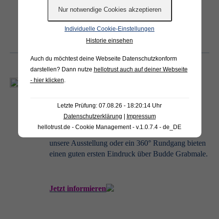
Grabmale entdecken
Individuelle Cookie-Einstellungen
Historie einsehen
Auch du möchtest deine Webseite Datenschutzkonform
darstellen? Dann nutze
hellotrust auch auf deiner Webseite
- hier klicken
.
Mediathek
Erfahren Sie mehr über unser Unternehmen
Letzte Prüfung: 07.08.26 - 18:20:14 Uhr
und unsere Produkte
Datenschutzerklärung
|
Impressum
hellotrust.de - Cookie Management - v.1.0.7.4 - de_DE
Videos aus der Werkstatt, ein Drohnenflug durch
unsere Ausstellung oder ein 360° Rundgang bieten
einen guten ersten Eindruck über Budde Grabmale.
Jetzt informieren