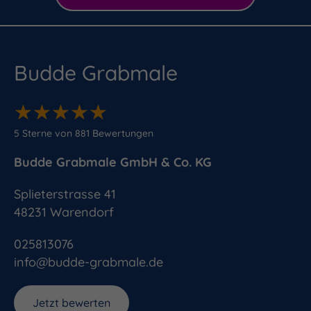
Budde Grabmale
★
★
★
★
★
★
★
★
★
★
5
Sterne von
881
Bewertungen
Budde Grabmale GmbH & Co. KG
Splieterstrasse 41
48231
Warendorf
025813076
info@budde-grabmale.de
Jetzt bewerten