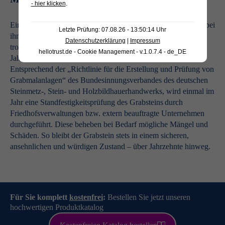
- hier klicken
.
Ein Grabstein erinnert über Jahrzehnte an den Menschen, der bei
Letzte Prüfung: 07.08.26 - 13:50:14 Uhr
ihm ruht. Er steht zuverlässig an der Seite der Verstorbenen,
Datenschutzerklärung
|
Impressum
trotzt standhaft dem Zahn der Zeit, den wechselnden
hellotrust.de - Cookie Management - v.1.0.7.4 - de_DE
Jahreszeiten und dem natürlichen Setzungsprozess.
Entsprechend der „Richtlinie für die Erstellung und Prüfung von
Grabmalanlagen“ des Bundesinnungsverbandes des deutschen
Steinmetz-, Stein- und Holzbildhauerhandwerks, wird einmal im
Jahr eine Standfestigkeitsprüfung des Grabsteins
durch
Friedhofsverwaltungen bzw. extern beauftragte Unternehmen
durchgeführt. Diese beheben bei Bedarf mögliche Mängel und
Schäden. So bleibt der Grabstein stets in einem sicheren,
ansehnlichen und würdigen Zustand – über Jahrzehnte hinweg.
Für Sie komplett
kostenfrei
:
Bestellen Sie jetzt unseren
hochwertigen Produktkatalog