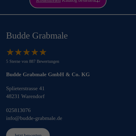
Kostenfreien
Katalog bestellen
Budde Grabmale
★
★
★
★
★
★
★
★
★
★
5
Sterne von
887
Bewertungen
Budde Grabmale GmbH & Co. KG
Splieterstrasse 41
48231
Warendorf
025813076
info@budde-grabmale.de
Jetzt bewerten