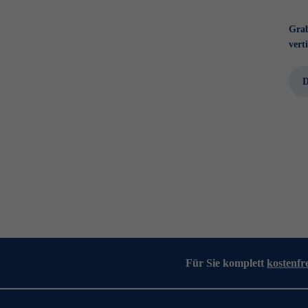
Grab
verti
D
Für Sie komplett
kostenfr