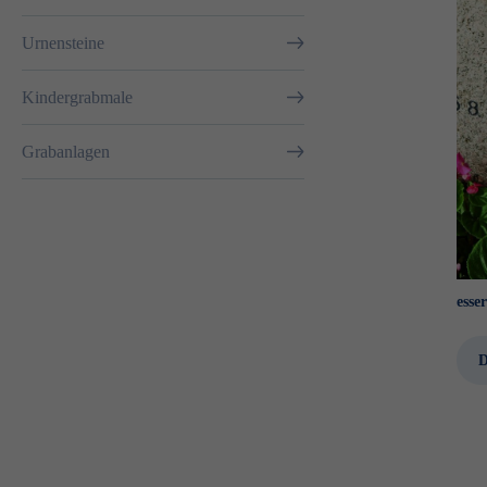
Urnensteine
Kindergrabmale
Grabanlagen
esser
D