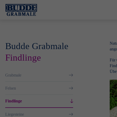
Budde Grabmale
Natu
ange
Findlinge
Für 
Find
Über
Grabmale
Felsen
Findlinge
Liegesteine