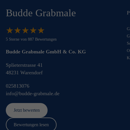
Budde Grabmale
P
★
★
★
★
★
★
★
★
★
★
G
G
5
Sterne von
887
Bewertungen
S
O
Budde Grabmale GmbH & Co. KG
K
Splieterstrasse 41
48231
Warendorf
025813076
info@budde-grabmale.de
Jetzt bewerten
Bewertungen lesen