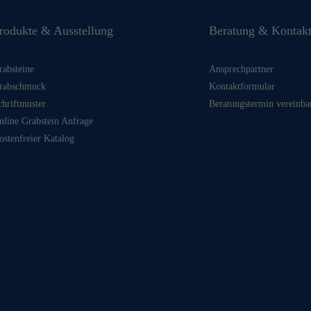
rodukte & Ausstellung
Beratung & Kontak
rabsteine
Ansprechpartner
rabschmuck
Kontaktformular
chriftmuster
Beratungstermin vereinba
nline Grabstein Anfrage
ostenfreier Katalog