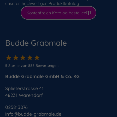
unseren hochwertigen Produktkatalog
Kostenfreien
Katalog bestellen
Budde Grabmale
★
★
★
★
★
★
★
★
★
★
5
Sterne von
888
Bewertungen
Budde Grabmale GmbH & Co. KG
Splieterstrasse 41
48231
Warendorf
025813076
info@budde-grabmale.de