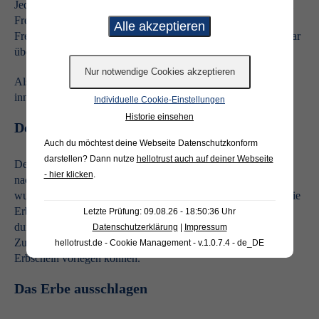
Jedoch profitieren Sie je nach Verwandtschaftsgrad von einem
Freibetrag. Kinder des Verstorbenen dürfen sich über einen
Freibetrag von 400.000 Euro freuen, Ehepartner verfügen sogar
über einen Freibetrag von 500.000 Euro.
Als Erbe sollten Sie darauf achten, dass Sie das Finanzamt
innerhalb von drei Monaten über das Erbe in Kenntnis setzen.
Individuelle Cookie-Einstellungen
Historie einsehen
Der Erbschein als wichtiges Dokument
Auch du möchtest deine Webseite Datenschutzkonform
darstellen? Dann nutze
hellotrust auch auf deiner Webseite
Der Erbschein gehört zu den wichtigsten Dokumenten, denn
- hier klicken
.
nachdem die Erben durch das Nachlassgericht festgestellt
wurden, erhalten diese den Erbschein. Der Erbschein befugt die
Erben dazu Rechtsgeschäfte, die das Erbe betreffen
Letzte Prüfung: 09.08.26 - 18:50:36 Uhr
durchzuführen. Beispielsweise erhalten Sie als Erbe nur dann
Datenschutzerklärung
|
Impressum
Zugriff auf das Bankkonto des Verstorbenen, wenn Sie den
hellotrust.de - Cookie Management - v.1.0.7.4 - de_DE
Erbschein vorlegen können.
Das Erbe ausschlagen