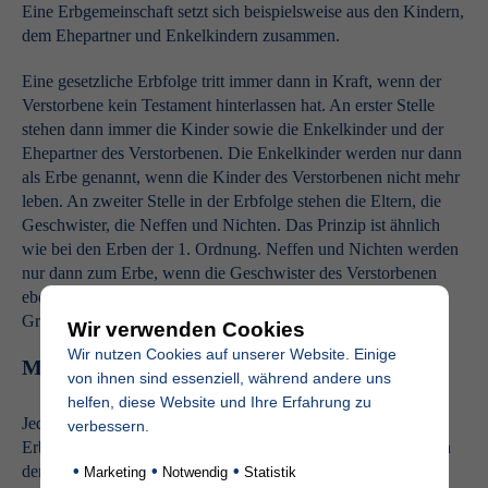
Eine Erbgemeinschaft setzt sich beispielsweise aus den Kindern,
dem Ehepartner und Enkelkindern zusammen.
Eine gesetzliche Erbfolge tritt immer dann in Kraft, wenn der
Verstorbene kein Testament hinterlassen hat. An erster Stelle
stehen dann immer die Kinder sowie die Enkelkinder und der
Ehepartner des Verstorbenen. Die Enkelkinder werden nur dann
als Erbe genannt, wenn die Kinder des Verstorbenen nicht mehr
leben. An zweiter Stelle in der Erbfolge stehen die Eltern, die
Geschwister, die Neffen und Nichten. Das Prinzip ist ähnlich
wie bei den Erben der 1. Ordnung. Neffen und Nichten werden
nur dann zum Erbe, wenn die Geschwister des Verstorbenen
ebenfalls verstorben sind. Zur dritten Ordnung gehören die
Großeltern, Onkel und Tante.
Wir verwenden Cookies
Wir nutzen Cookies auf unserer Website. Einige
Müssen Erbe eine Erbschaftssteuer zahlen?
von ihnen sind essenziell, während andere uns
helfen, diese Website und Ihre Erfahrung zu
Jeder Mensch, der ein Erbe antritt, muss auch die
verbessern.
Erbschaftssteuer zahlen. Die Höhe der Steuer ist abhängig von
•
•
•
der Höhe des Erbes sowie von dem Verwandtschaftsgrad.
Marketing
Notwendig
Statistik