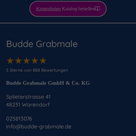
Kostenfreien
Katalog bestellen
Budde Grabmale
★
★
★
★
★
★
★
★
★
★
5
Sterne von
888
Bewertungen
Budde Grabmale GmbH & Co. KG
Splieterstrasse 41
48231
Warendorf
025813076
info@budde-grabmale.de